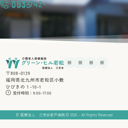
093-742-
0033
〒808-0139
福岡県北九州市若松区小敷
ひびきの１-10-1
受付時間：9:00-17:00
© 医療法人 三芳会若戸病院.
© 2026 - All Rights Reserved