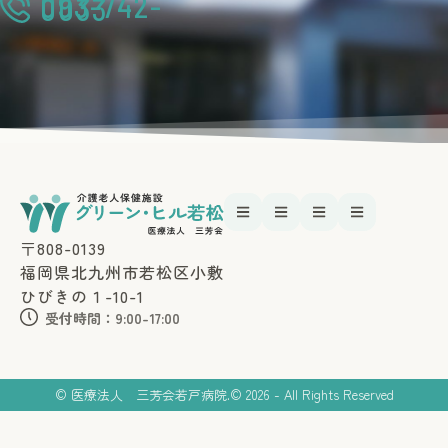
093-742-
0033
〒808-0139
福岡県北九州市若松区小敷
ひびきの１-10-1
受付時間：9:00-17:00
© 医療法人 三芳会若戸病院.
© 2026 - All Rights Reserved