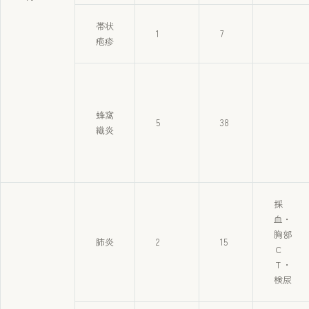
帯状
1
7
疱疹
蜂窩
5
38
織炎
採
血・
胸部
肺炎
2
15
Ｃ
Ｔ・
検尿