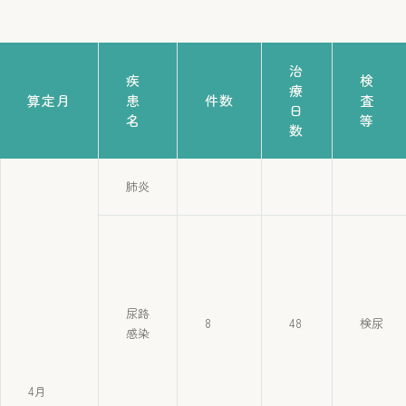
治
疾
検
療
算定月
患
件数
査
日
名
等
数
肺炎
尿路
8
48
検尿
感染
4月