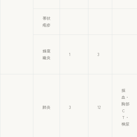
帯状
疱疹
蜂窩
1
3
織炎
採
血・
胸部
肺炎
3
12
Ｃ
Ｔ・
検尿