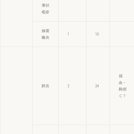
帯状
疱疹
蜂窩
1
10
織炎
採
血・
肺炎
3
24
胸部
ＣＴ