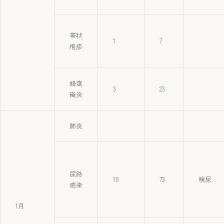
帯状
1
7
疱疹
蜂窩
3
23
織炎
肺炎
尿路
10
73
検尿
感染
1月