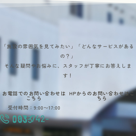
「施設の雰囲気を見てみたい」「どんなサービスがある
の？」
そんな疑問やお悩みに、スタッフが丁寧にお答えしま
す！
お電話でのお問い合わせは
HPからのお問い合わせはこ
こちら
ちら
受付時間：9:00〜17:00
093-742-
0033