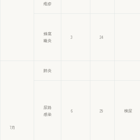
疱疹
蜂窩
3
24
織炎
肺炎
尿路
6
29
検尿
感染
7月