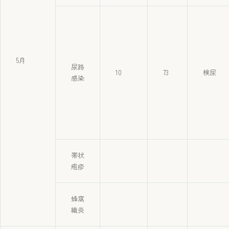
5月
尿路
10
73
検尿
感染
帯状
疱疹
蜂窩
織炎