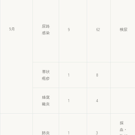
尿路
9月
9
62
検尿
感染
帯状
1
8
疱疹
蜂窩
1
4
織炎
採
血・
肺炎
1
3