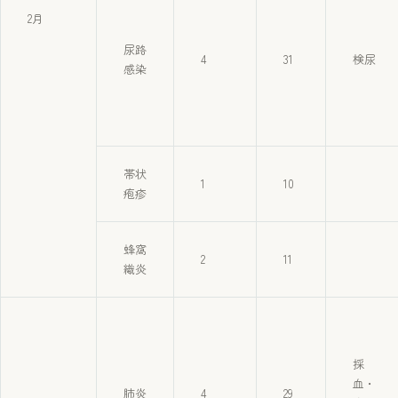
2月
尿路
4
31
検尿
感染
帯状
1
10
疱疹
蜂窩
2
11
織炎
採
血・
肺炎
4
29