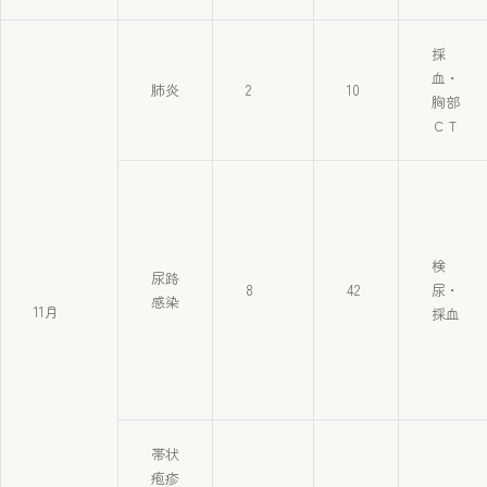
採
血・
肺炎
2
10
胸部
ＣＴ
検
尿路
8
42
尿・
感染
11月
採血
帯状
疱疹