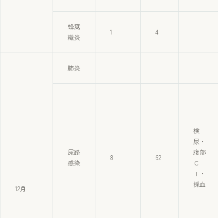
蜂窩
1
4
織炎
肺炎
検
尿・
尿路
腹部
8
62
感染
Ｃ
Ｔ・
採血
12月