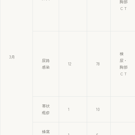
胸部
ＣＴ
検
3月
尿路
尿・
12
78
感染
胸部
ＣＴ
帯状
1
10
疱疹
蜂窩
1
6