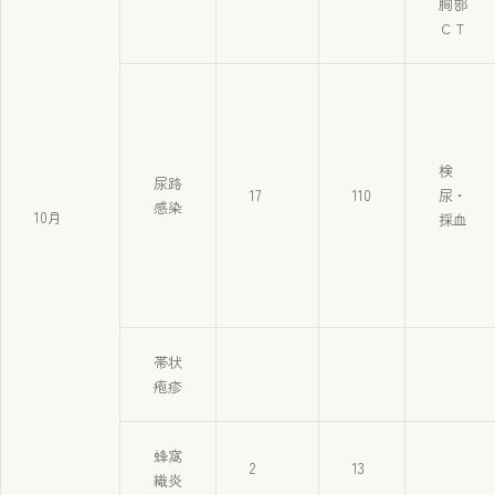
胸部
ＣＴ
検
尿路
17
110
尿・
感染
10月
採血
帯状
疱疹
蜂窩
2
13
織炎