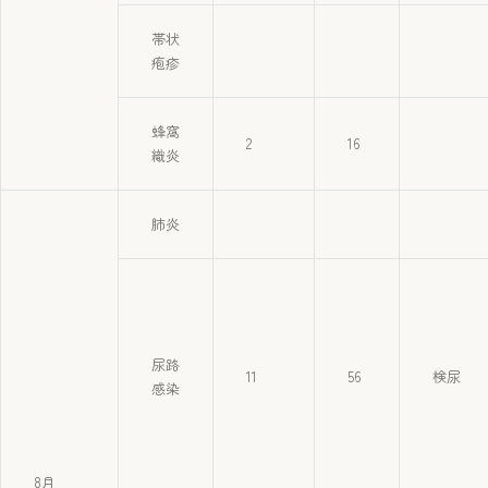
帯状
疱疹
蜂窩
2
16
織炎
肺炎
尿路
11
56
検尿
感染
8月