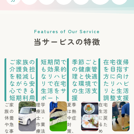
Features of Our Service
当サービスの特徴
ご家族の
短期間で
季節ごと
在宅復帰
介護負担
も効果的
の健康管
を目指す
を軽減し
なリハビ
理と快適
方に向け
ながら安
リで在宅
な環境で
たリハビ
心できる
生活をサ
の生活支
リと生活
短期利用
ポート
援
調整支援
ご家
理学
夏季
在宅
族の
療法
は熱
生活
休養
士・
中症
に戻
や急
作業
対
るた
な事
療法
策、
め