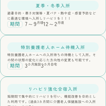
夏季・冬季入所
避暑目的・寒さ対策等・夏バテ・熱中症・感冒予防など
に最適な環境へ入所しリハビリを！！！
7～9
12～2
月頃
月頃
期間
特別養護老人ホーム待機入所
特別養護老人ホームへの入所待ちの待機として入所。そ
の間の状態の変化に応じた方向性の変更も可能です。
3
3
カ月施設
カ月自宅
期間
リハビリ強化合宿入所
短期間で集中的にリハビリを行い、機能改善を目的とし
た利用です。(過去3カ月間に介護老人保健施設への入所