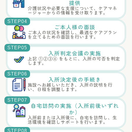
提供
介護状況や必要な支援について、ケアマネ
ージャーからの情報を受け取ります。
STEP04
ご本人様の面談
ご本人の状況を確認し、最適なケアプラン
を立てるための面談を行います。
STEP05
入所判定会議の実施
上記 ①②③④ をもとに、入所の可否を判定
します。
STEP06
入所決定後の手続き
施設へお越しいただき、入所の説明を行
い、日程を調整します。
STEP07
自宅訪問の実施（入所前後いずれ
か）
入所前または入所後に、自宅を訪問し、生
活環境を確認しサポートを行います。
STEP08