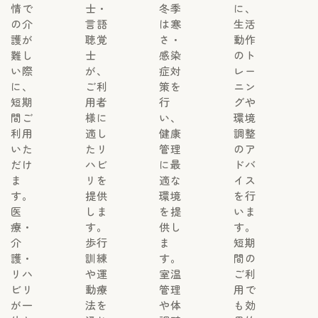
情で
士・
冬季
に、
の介
言語
は寒
生活
護が
聴覚
さ・
動作
難し
士
感染
のト
い際
が、
症対
レー
に、
ご利
策を
ニン
短期
用者
行
グや
間ご
様に
い、
環境
利用
適し
健康
調整
いた
たリ
管理
のア
だけ
ハビ
に最
ドバ
ま
リを
適な
イス
す。
提供
環境
を行
医
しま
を提
いま
療・
す。
供し
す。
介
歩行
ま
短期
護・
訓練
す。
間の
リハ
や運
室温
ご利
ビリ
動療
管理
用で
が一
法を
や体
も効