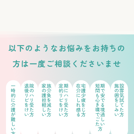
以下のようなお悩みをお持ちの
方は一度ご相談くださいませ
一
退院
家族
定期
在宅
短期
施設
時
後の
の介
的に
介護
間で
の雰
的
リハ
護負
リハ
に少
も安
囲気
に
ビリ
担を
ビリ
し疲
心で
を試
介
を受
軽減
を受
れを
きる
して
護
けた
した
けた
感じ
環境
みた
が
い方
い方
い方
る方
で過
い方
難
ごし
し
たい
い
方
方