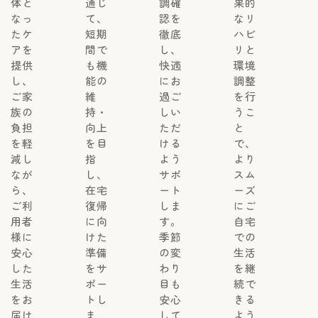
体と
通じ
調確
果的
なっ
て、
認を
なリ
たケ
短期
徹底
ハビ
アを
間で
し、
リと
提供
も機
快適
環境
し、
能の
にお
調整
ご家
維
過ご
を行
族の
持・
しい
うこ
負担
向上
ただ
と
を軽
を目
ける
で、
減し
指
よう
より
なが
し、
サポ
スム
ら、
在宅
ート
ーズ
ご利
復帰
しま
にご
用者
に向
す。
自宅
様に
けた
季節
での
安心
準備
の変
生活
した
をサ
わり
を継
生活
ポー
目も
続で
をお
トし
安心
きる
届け
ま
して
よう