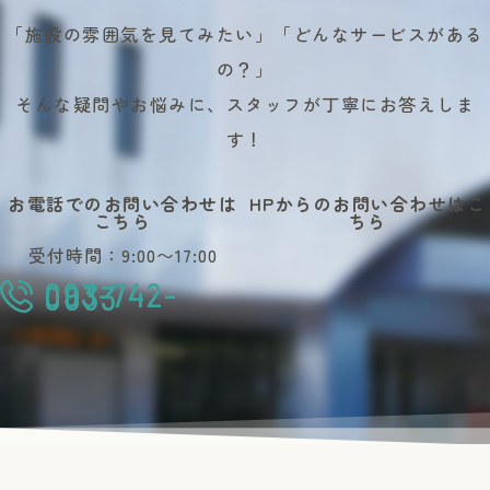
「施設の雰囲気を見てみたい」「どんなサービスがある
の？」
そんな疑問やお悩みに、スタッフが丁寧にお答えしま
す！
お電話でのお問い合わせは
HPからのお問い合わせはこ
こちら
ちら
受付時間：9:00〜17:00
093-742-
0033